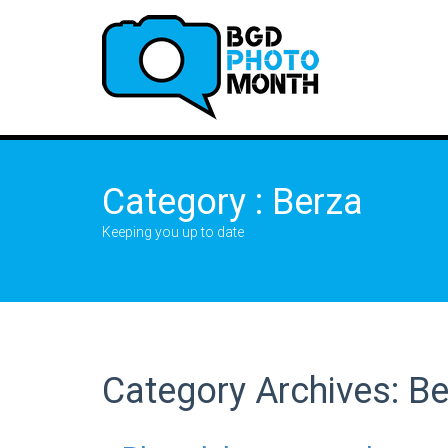
Category : Berza
Keeping you up to date
Category Archives: B