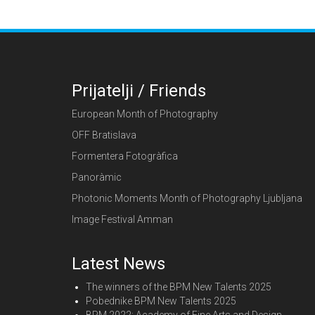
Prijatelji / Friends
European Month of Photography
OFF Bratislava
Formentera Fotogràfica
Panoràmic
Photonic Moments Month of Photography Ljubljana
Image Festival Amman
Latest News
The winners of the BPM New Talents 2025
Pobednike BPM New Talents 2025