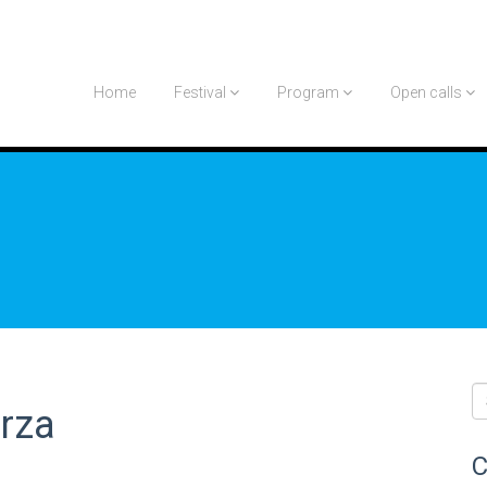
Home
Festival
Program
Open calls
erza
C