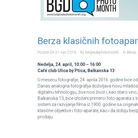
Berza klasičnih fotoapa
Posted On
21 Apr 2016
By
belgradephotomonth
In
Berza
,
Nedelja, 24. april, 10:00 – 16:00
Café club Ulica by Ptica, Balkanska 13
U mesecu fotografije, 24. aprila 2016. godine biće o
Danas analogna fotografija doživljava novu mladost,
digitalnu tehnologiju, žive novi život i, kao staro vino
Balkanska 13, biće izloženi primerci foto-aparata s k
sistem za razvijanje filma iz 1900. godine sa origin
klasične objektive i foto-aparate, kao i da dobiju b
prodaju.