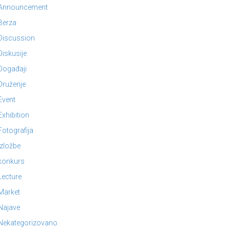
Announcement
Berza
Discussion
Diskusije
Događaji
Druženje
Event
Exhibition
Fotografija
Izložbe
konkurs
Lecture
Market
Najave
Nekategorizovano