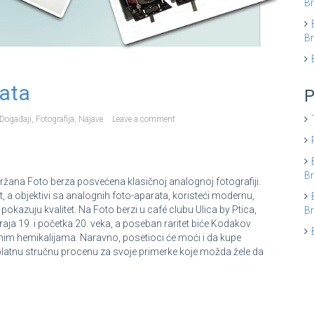
Br
Br
rata
P
Događaji
,
Fotografija
,
Najave
Leave a comment
Br
držana Foto berza posvećena klasičnoj analognoj fotografiji.
 a objektivi sa analognih foto-aparata, koristeći modernu,
, pokazuju kvalitet. Na Foto berzi u café clubu Ulica by Ptica,
Br
raja 19. i početka 20. veka, a poseban raritet biće Kodakov
alnim hemikalijama. Naravno, posetioci će moći i da kupe
esplatnu stručnu procenu za svoje primerke koje možda žele da