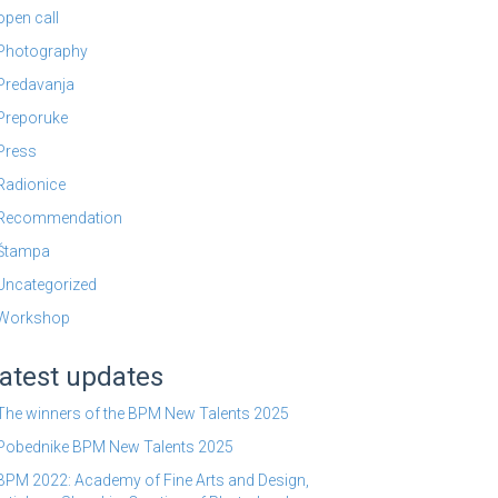
open call
Photography
Predavanja
Preporuke
Press
Radionice
Recommendation
Štampa
Uncategorized
Workshop
atest updates
The winners of the BPM New Talents 2025
Pobednike BPM New Talents 2025
BPM 2022: Academy of Fine Arts and Design,