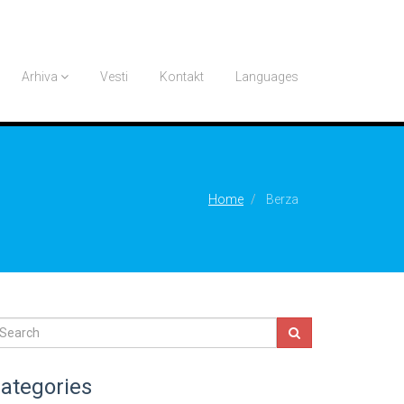
Arhiva
Vesti
Kontakt
Languages
Home
Berza
ategories