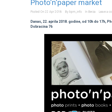
Photo’n’paper market
Posted On
22 Apr 2018
By
bpm_info
In
Berza
Leave a 
Danas, 22. aprila 2018. godine, od 10h do 17h, P
Dobracina 76